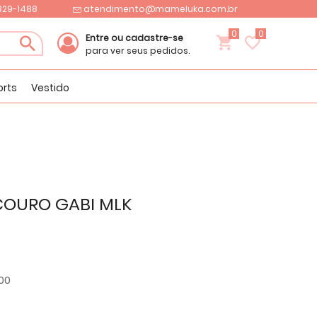
9829-1488
atendimento@mameluka.com.br
COMPRE NO SITE E RETIRE COM PRATICIDADE
0
Entre ou cadastre-se
Em nossa loja em São Paulo
para ver seus pedidos.
orts
Vestido
COURO GABI MLK
,00