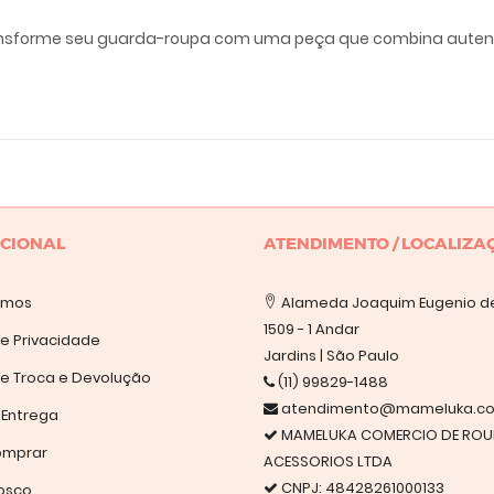
ransforme seu guarda-roupa com uma peça que combina autenti
UCIONAL
ATENDIMENTO / LOCALIZA
omos
Alameda Joaquim Eugenio de
1509 - 1 Andar
de Privacidade
Jardins | São Paulo
 de Troca e Devolução
(11) 99829-1488
atendimento@mameluka.co
 Entrega
MAMELUKA COMERCIO DE ROU
mprar
ACESSORIOS LTDA
CNPJ: 48428261000133
osco