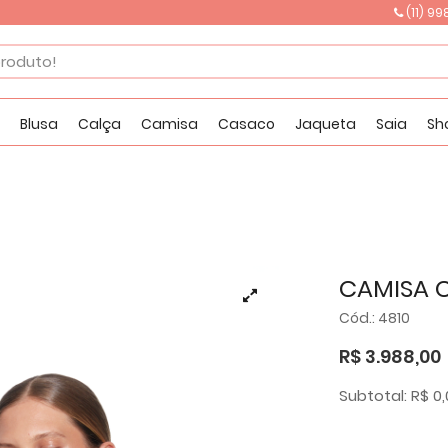
(11) 9
GANHE 5% OFF
NO PIX
Blusa
Calça
Camisa
Casaco
Jaqueta
Saia
Sh
CAMISA 
Cód.: 4810
R$ 3.988,00
Subtotal: R$ 0