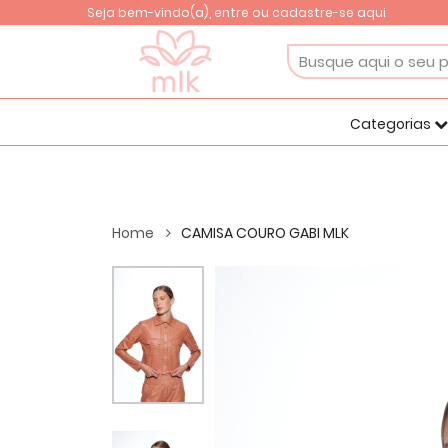
Seja bem-vindo(a),
entre ou cadastre-se aqui
GANHE 10% OFF NA PRIMEIRA COMPRA
Use o cupom MAMELUKA10
Categorias
Home
CAMISA COURO GABI MLK